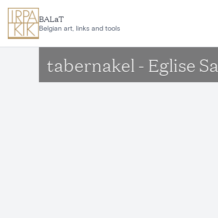
Ga naar hoofdinhoud
BALaT
Belgian art, links and tools
tabernakel - Eglise 