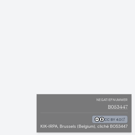
NEGATIEFNUMMER
B053447
CC BY 4.0
KIK-IRPA, Brussels (Belgium), cliché B053447