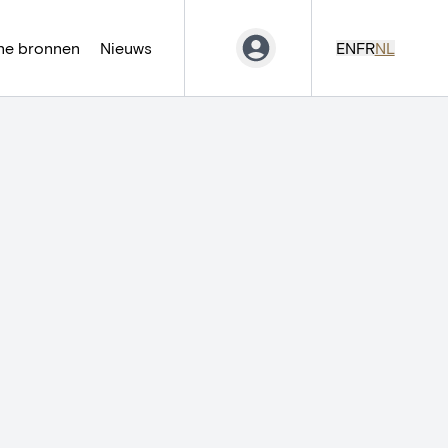
ne bronnen
Nieuws
EN
FR
NL