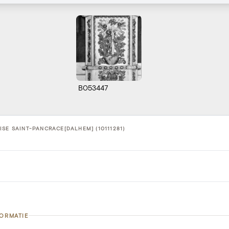
B053447
ISE SAINT-PANCRACE[DALHEM] (10111281)
FORMATIE