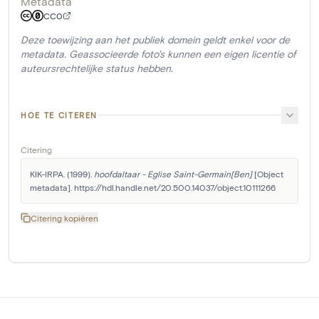
Metadata
CC0
Deze toewijzing aan het publiek domein geldt enkel voor de
metadata. Geassocieerde foto's kunnen een eigen licentie of
auteursrechtelijke status hebben.
HOE TE CITEREN
Citering
KIK-IRPA. (1999). 
hoofdaltaar - Eglise Saint-Germain[Ben]
 [Object 
metadata]. https://hdl.handle.net/20.500.14037/object.10111266
Citering kopiëren