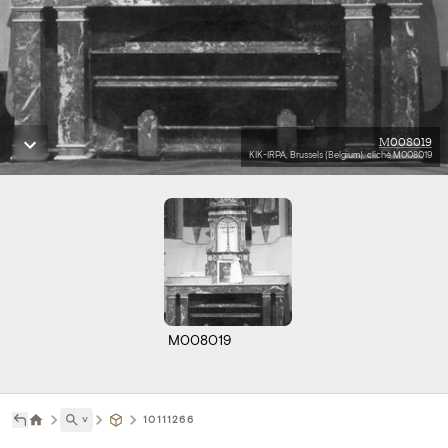
M008019
KIK-IRPA, Brussels (Belgium), cliché M008019
M008019
˅
10111266