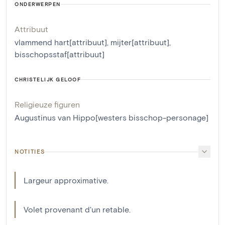
ONDERWERPEN
Attribuut
vlammend hart[attribuut]
,
mijter[attribuut]
,
bisschopsstaf[attribuut]
CHRISTELIJK GELOOF
Religieuze figuren
Augustinus van Hippo[westers bisschop-personage]
NOTITIES
Largeur approximative.
Volet provenant d'un retable.