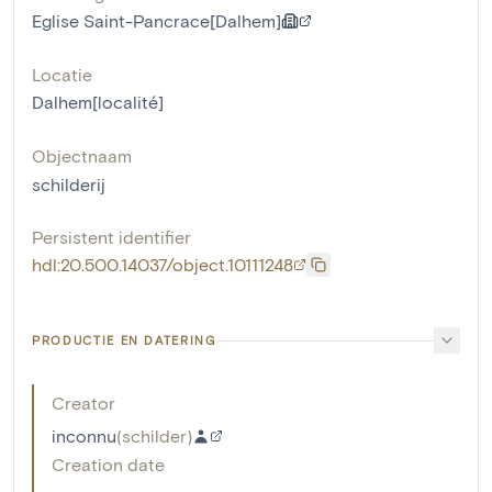
Eglise Saint-Pancrace[Dalhem]
Locatie
Dalhem[localité]
Objectnaam
schilderij
Persistent identifier
hdl:20.500.14037/object.10111248
PRODUCTIE EN DATERING
Creator
inconnu
(
schilder
)
Creation date