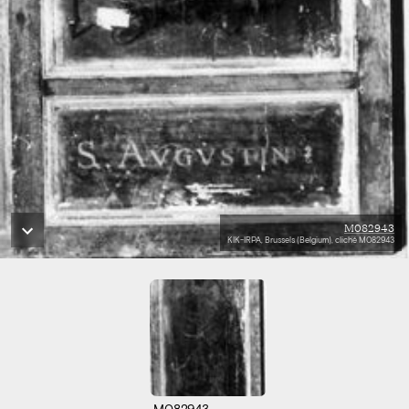
M082943
KIK-IRPA, Brussels (Belgium), cliché M082943
M082943