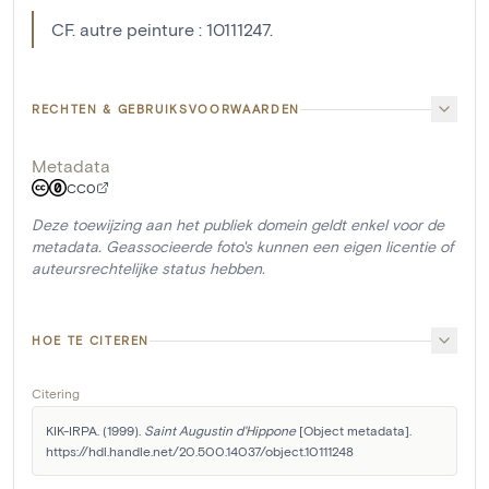
CF. autre peinture : 10111247.
RECHTEN & GEBRUIKSVOORWAARDEN
Metadata
CC0
Deze toewijzing aan het publiek domein geldt enkel voor de
metadata. Geassocieerde foto's kunnen een eigen licentie of
auteursrechtelijke status hebben.
HOE TE CITEREN
Citering
KIK-IRPA. (1999). 
Saint Augustin d'Hippone
 [Object metadata]. 
https://hdl.handle.net/20.500.14037/object.10111248