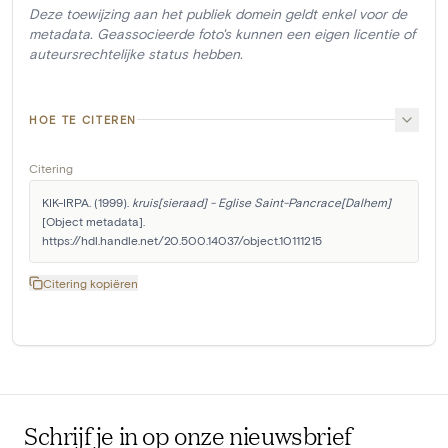
Deze toewijzing aan het publiek domein geldt enkel voor de
metadata. Geassocieerde foto's kunnen een eigen licentie of
auteursrechtelijke status hebben.
HOE TE CITEREN
Citering
KIK-IRPA. (1999). 
kruis[sieraad] - Eglise Saint-Pancrace[Dalhem]
[Object metadata]. 
https://hdl.handle.net/20.500.14037/object.10111215
Citering kopiëren
Schrijf je in op onze nieuwsbrief