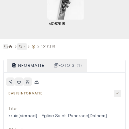
M082918
˅
10111215
INFORMATIE
FOTO'S (1)
BASISINFORMATIE
Titel
kruis[sieraad] - Eglise Saint-Pancrace[Dalhem]