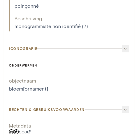
poinçonné
Beschrijving
monogrammiste non identifié (?)
ICONOGRAFIE
ONDERWERPEN
objectnaam
bloem[ornament]
RECHTEN & GEBRUIKSVOORWAARDEN
Metadata
CC0