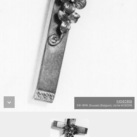
M082918
KIK-IRPA, Brussels (Belgium), cliché M082918