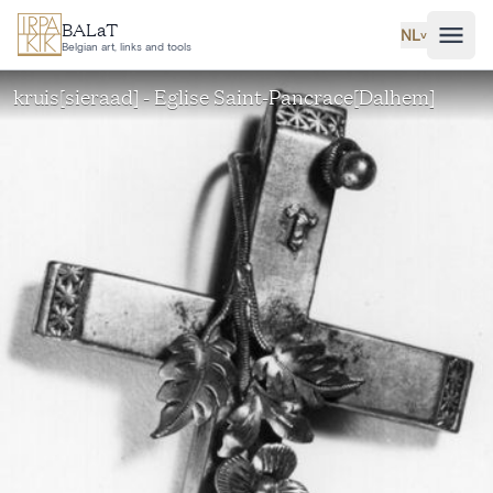
Ga naar hoofdinhoud
BALaT
NL
˅
Belgian art, links and tools
kruis[sieraad] - Eglise Saint-Pancrace[Dalhem]