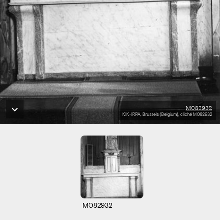
M082932
KIK-IRPA, Brussels (Belgium), cliché M082932
M082932