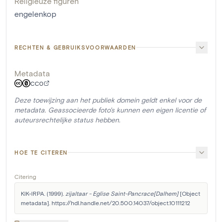
Religieuze figuren
engelenkop
RECHTEN & GEBRUIKSVOORWAARDEN
Metadata
CC0
Deze toewijzing aan het publiek domein geldt enkel voor de
metadata. Geassocieerde foto's kunnen een eigen licentie of
auteursrechtelijke status hebben.
HOE TE CITEREN
Citering
KIK-IRPA. (1999). 
zijaltaar - Eglise Saint-Pancrace[Dalhem]
 [Object 
metadata]. https://hdl.handle.net/20.500.14037/object.10111212