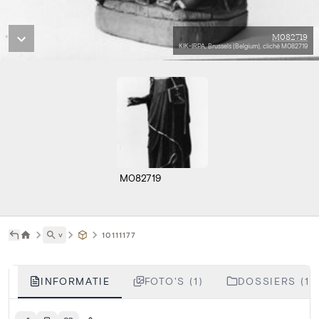
M082719
KIK-IRPA, Brussels (Belgium), cliché M082719
M082719
˅
10111177
INFORMATIE
FOTO'S (1)
DOSSIERS (1)