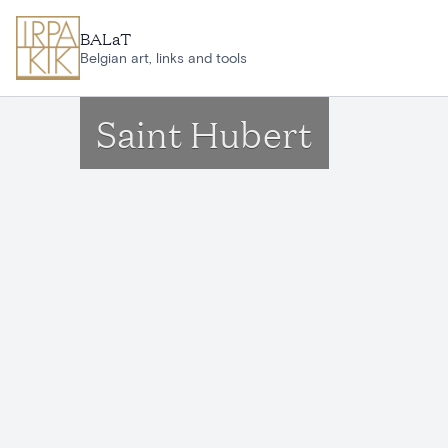
Ga naar hoofdinhoud
BALaT
Belgian art, links and tools
Saint Hubert