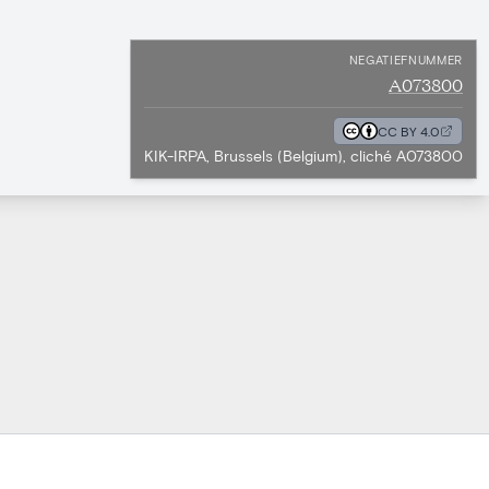
NEGATIEFNUMMER
A073800
CC BY 4.0
KIK-IRPA, Brussels (Belgium), cliché A073800