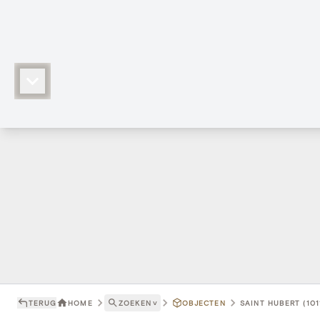
TERUG
HOME
ZOEKEN
˅
OBJECTEN
SAINT HUBERT (101