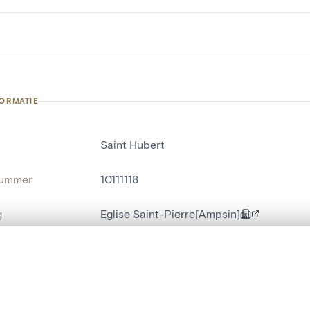
FORMATIE
Saint Hubert
nummer
10111118
g
Eglise Saint-Pierre[Ampsin]
Ampsin
t een schuifbalk om ze te vergelijken — met gesynchroniseerd zoomen 
naam
religieus beeld
,
mensenbeeld
het menu.