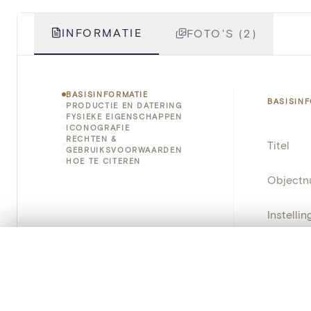
INFORMATIE
FOTO'S (2)
BASISINFORMATIE
BASISIN
PRODUCTIE EN DATERING
FYSIEKE EIGENSCHAPPEN
ICONOGRAFIE
RECHTEN &
Titel
GEBRUIKSVOORWAARDEN
HOE TE CITEREN
Object
Instellin
Locatie
0/50 foto's
VERGELIJKINGSSET
Zet je afbeeldingen naast elkaar, gelaagd of me
Object
Je kunt deze set altijd opnieuw openen via “Mijn set” in 