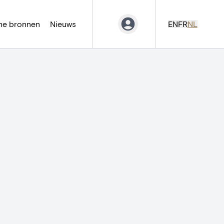
ne bronnen
Nieuws
EN
FR
NL