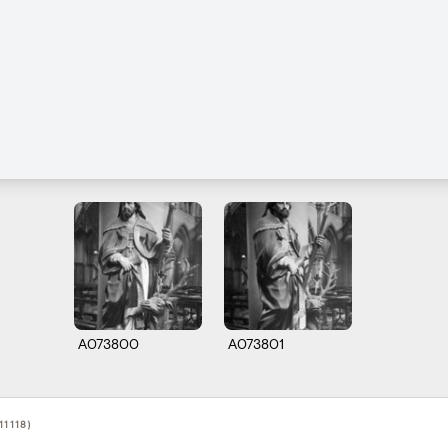
A073800
A073801
11118)