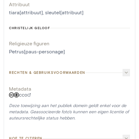
Attribuut
tiara[attribuut]
,
sleutel[attribuut]
CHRISTELIJK GELOOF
Religieuze figuren
Petrus[paus-personage]
RECHTEN & GEBRUIKSVOORWAARDEN
Metadata
CC0
Deze toewijzing aan het publiek domein geldt enkel voor de
metadata. Geassocieerde foto's kunnen een eigen licentie of
auteursrechtelijke status hebben.
HOE TE CITEREN