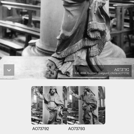
A073792
KIK-IRPA, Brussels (Belgium), cliché A073792
A073792
A073793