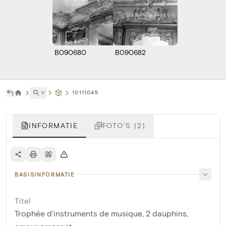
B090680
B090682
˅
10111045
INFORMATIE
FOTO'S (2)
BASISINFORMATIE
Titel
Trophée d'instruments de musique, 2 dauphins,