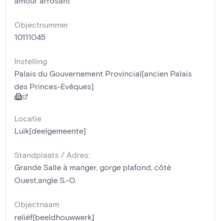
amour arrosant
Objectnummer
10111045
Instelling
Palais du Gouvernement Provincial[ancien Palais
des Princes-Evêques]
Locatie
Luik[deelgemeente]
Standplaats / Adres:
Grande Salle à manger, gorge plafond, côté
Ouest,angle S.-O.
Objectnaam
reliëf[beeldhouwwerk]