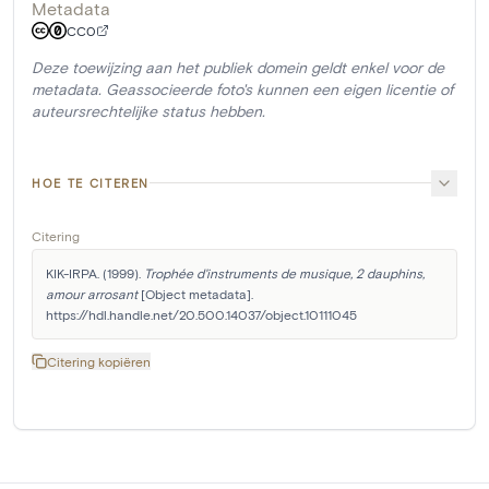
Metadata
CC0
Deze toewijzing aan het publiek domein geldt enkel voor de
metadata. Geassocieerde foto's kunnen een eigen licentie of
auteursrechtelijke status hebben.
HOE TE CITEREN
Citering
KIK-IRPA. (1999). 
Trophée d'instruments de musique, 2 dauphins, 
amour arrosant
 [Object metadata]. 
https://hdl.handle.net/20.500.14037/object.10111045
Citering kopiëren