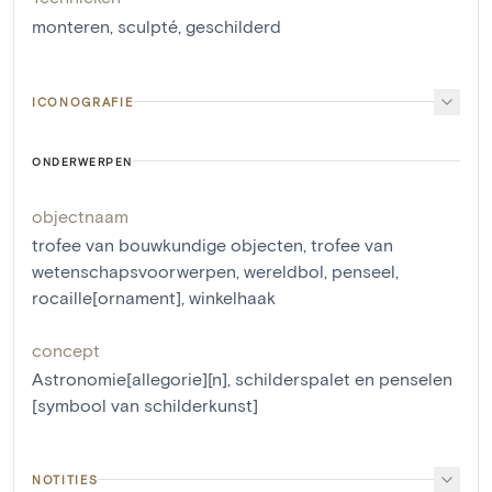
monteren
,
sculpté
,
geschilderd
ICONOGRAFIE
ONDERWERPEN
objectnaam
trofee van bouwkundige objecten
,
trofee van
wetenschapsvoorwerpen
,
wereldbol
,
penseel
,
rocaille[ornament]
,
winkelhaak
concept
Astronomie[allegorie][n]
,
schilderspalet en penselen
[symbool van schilderkunst]
NOTITIES