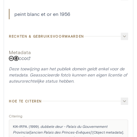
peint blanc et or en 1956
RECHTEN & GEBRUIKSVOORWAARDEN
Metadata
CC0
Deze toewijzing aan het publiek domein geldt enkel voor de
metadata. Geassocieerde foto's kunnen een eigen licentie of
auteursrechtelijke status hebben.
HOE TE CITEREN
Citering
KIK-IRPA. (1999). 
dubbele deur - Palais du Gouvernement 
Provincial[ancien Palais des Princes-Evêques]
 [Object metadata]. 