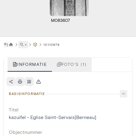
M083607
˅
10110979
INFORMATIE
FOTO'S (1)
BASISINFORMATIE
Titel
kazuifel - Eglise Saint-Servais[Berneau]
Objectnummer