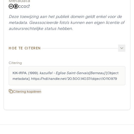
Metadata
CC0
Deze toewijzing aan het publiek domein geldt enkel voor de
metadata. Geassocieerde foto's kunnen een eigen licentie of
auteursrechtelijke status hebben.
HOE TE CITEREN
Citering
KIK-IRPA. (1999). 
kazuifel - Eglise Saint-Servais[Berneau]
 [Object 
metadata]. https://hdl.handle.net/20.500.14037/object.10110979
Citering kopiëren