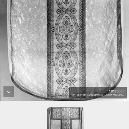
M083607
KIK-IRPA, Brussels (Belgium), cliché M083607