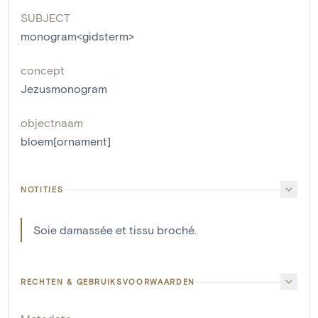
SUBJECT
monogram<gidsterm>
concept
Jezusmonogram
objectnaam
bloem[ornament]
NOTITIES
Soie damassée et tissu broché.
RECHTEN & GEBRUIKSVOORWAARDEN