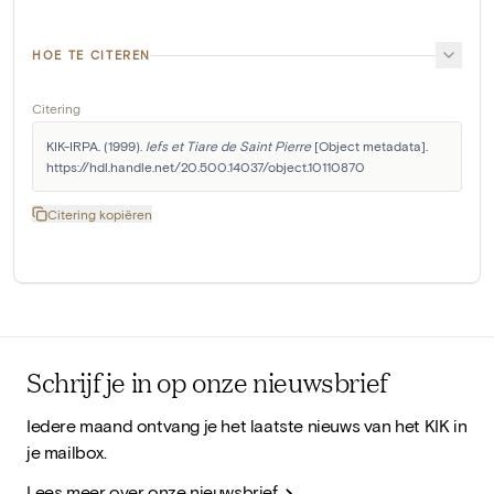
HOE TE CITEREN
Citering
KIK-IRPA. (1999). 
lefs et Tiare de Saint Pierre
 [Object metadata]. 
https://hdl.handle.net/20.500.14037/object.10110870
Citering kopiëren
Schrijf je in op onze nieuwsbrief
Iedere maand ontvang je het laatste nieuws van het KIK in
je mailbox.
Lees meer over onze nieuwsbrief