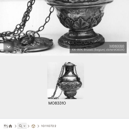
M083310
KIK-IRPA, Brussels (Belgium), cliché M083310
M083310
˅
10110722