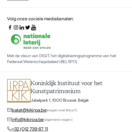
Volg onze sociale mediakanalen:
Met de steun van DIGIT, het digitaliseringsprogramma van het
Federaal Wetenschapsbeleid (BELSPO)
Koninklijk Instituut voor het
Kunstpatrimonium
Jubelpark 1, 1000 Brussel, België
balat@kikirpa.be
(vragen over BALaT)
info@kikirpa.be
(algemene vragen)
+32 (0)2 739 67 11