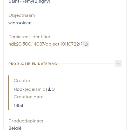
Saint-Remy[Blegny]
Objectnaam
wierookvat
Persistent identifier
hdl:20.500.14037/object.10110722
PRODUCTIE EN DATERING
Creator
Hock
(
edelsmid
)
Creation date
1854
Productieplaats
België