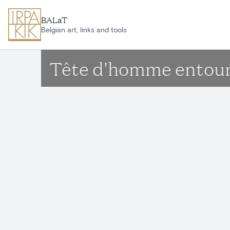
Ga naar hoofdinhoud
BALaT
Belgian art, links and tools
Tête d'homme entouré