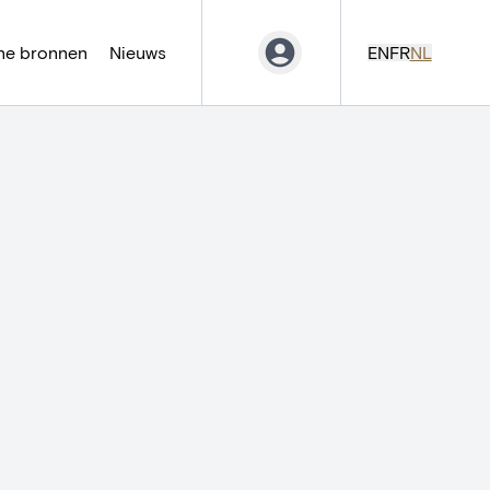
ne bronnen
Nieuws
EN
FR
NL