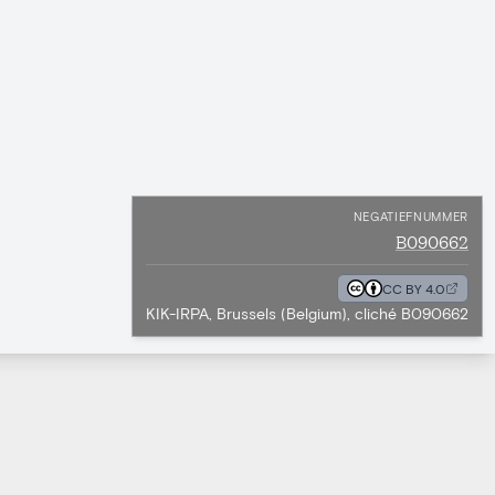
NEGATIEFNUMMER
B090662
CC BY 4.0
KIK-IRPA, Brussels (Belgium), cliché B090662