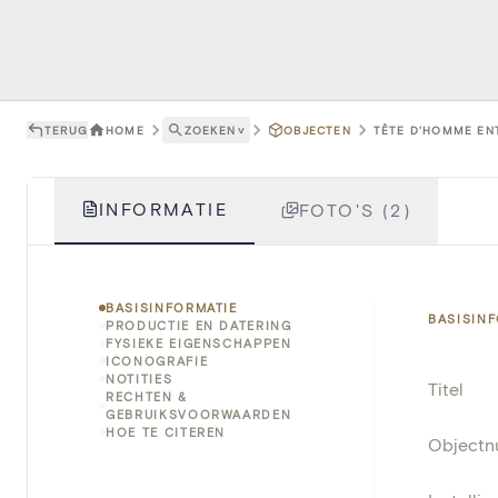
TERUG
HOME
ZOEKEN
˅
OBJECTEN
TÊTE D'HOMME ENT
INFORMATIE
FOTO'S (2)
BASISINFORMATIE
BASISIN
PRODUCTIE EN DATERING
FYSIEKE EIGENSCHAPPEN
ICONOGRAFIE
NOTITIES
Titel
RECHTEN &
GEBRUIKSVOORWAARDEN
HOE TE CITEREN
Object