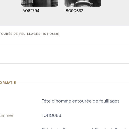
A082794
B090662
OURÉE DE FEUILLAGES (10110686)
FORMATIE
Tête d'homme entourée de feuillages
nummer
10110686