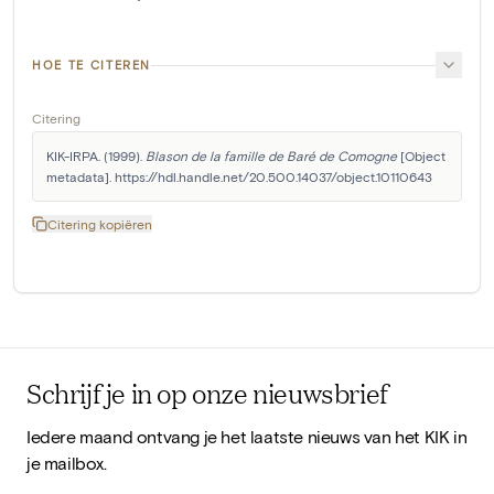
HOE TE CITEREN
Citering
KIK-IRPA. (1999). 
Blason de la famille de Baré de Comogne
 [Object 
metadata]. https://hdl.handle.net/20.500.14037/object.10110643
Citering kopiëren
Schrijf je in op onze nieuwsbrief
Iedere maand ontvang je het laatste nieuws van het KIK in
je mailbox.