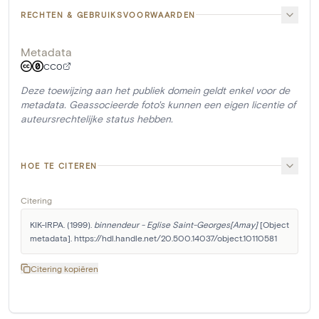
RECHTEN & GEBRUIKSVOORWAARDEN
Metadata
CC0
Deze toewijzing aan het publiek domein geldt enkel voor de
metadata. Geassocieerde foto's kunnen een eigen licentie of
auteursrechtelijke status hebben.
HOE TE CITEREN
Citering
KIK-IRPA. (1999). 
binnendeur - Eglise Saint-Georges[Amay]
 [Object 
metadata]. https://hdl.handle.net/20.500.14037/object.10110581
Citering kopiëren