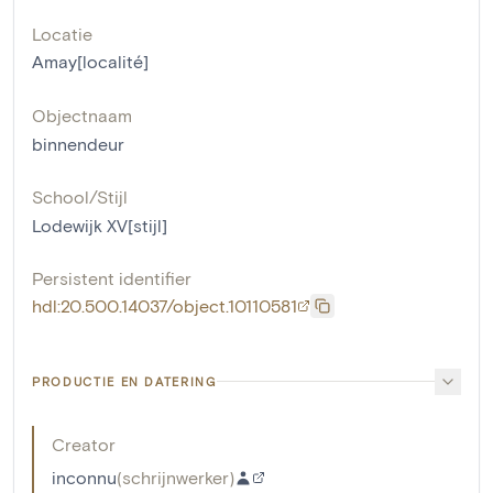
Locatie
Amay[localité]
Objectnaam
binnendeur
School/Stijl
Lodewijk XV[stijl]
Persistent identifier
hdl:20.500.14037/object.10110581
PRODUCTIE EN DATERING
Creator
inconnu
(
schrijnwerker
)