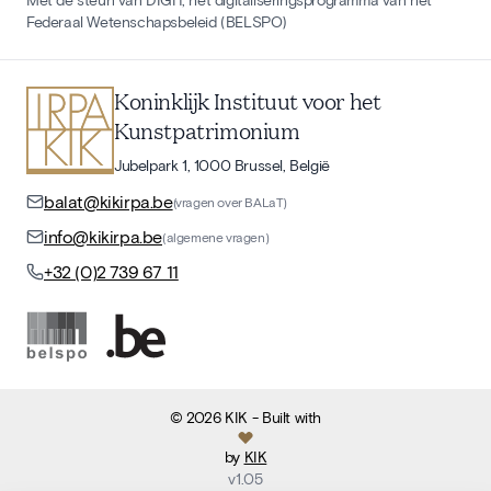
Federaal Wetenschapsbeleid (BELSPO)
Koninklijk Instituut voor het
Kunstpatrimonium
Jubelpark 1, 1000 Brussel, België
balat@kikirpa.be
(vragen over BALaT)
info@kikirpa.be
(algemene vragen)
+32 (0)2 739 67 11
©
2026
KIK
- Built with
by
KIK
v
1.05