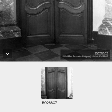
B028807
KIK-IRPA, Brussels (Belgium), cliché B028807
B028807