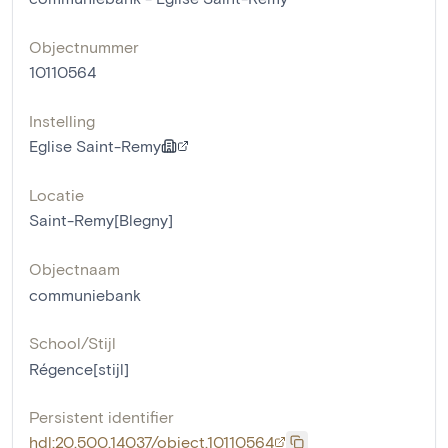
Objectnummer
10110564
Instelling
Eglise Saint-Remy
Locatie
Saint-Remy[Blegny]
Objectnaam
communiebank
School/Stijl
Régence[stijl]
Persistent identifier
hdl:20.500.14037/object.10110564