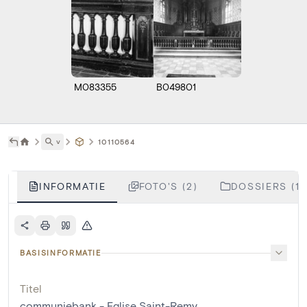
M083355
B049801
˅
10110564
INFORMATIE
FOTO'S (2)
DOSSIERS (1)
BASISINFORMATIE
Titel
communiebank - Eglise Saint-Remy