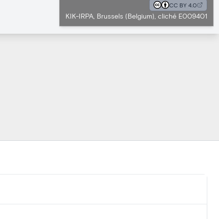
CC BY 4.0
KIK-IRPA, Brussels (Belgium), cliché E009401