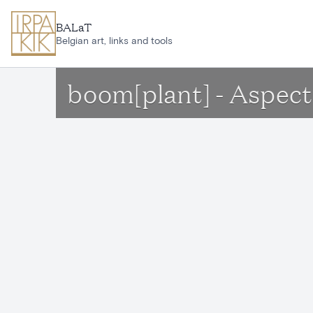
Ga naar hoofdinhoud
BALaT
Belgian art, links and tools
boom[plant] - Aspec