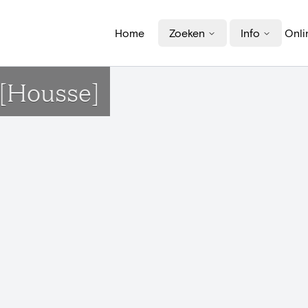
Home
Zoeken
Info
Onli
t[Housse]