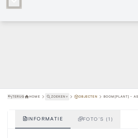
TERUG
HOME
ZOEKEN
˅
OBJECTEN
BOOM[PLANT] - AS
INFORMATIE
FOTO'S (1)