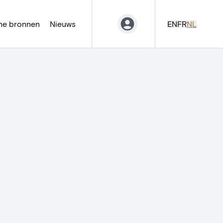
ne bronnen
Nieuws
EN
FR
NL