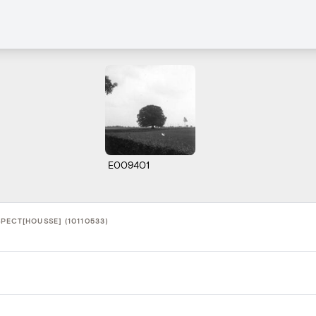
E009401
PECT[HOUSSE] (10110533)