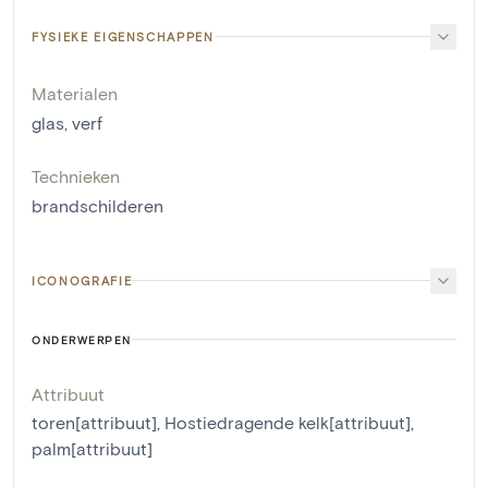
FYSIEKE EIGENSCHAPPEN
Materialen
glas
,
verf
Technieken
brandschilderen
ICONOGRAFIE
ONDERWERPEN
Attribuut
toren[attribuut]
,
Hostiedragende kelk[attribuut]
,
palm[attribuut]