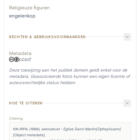
Religieuze figuren
engelenkop
RECHTEN & GEBRUIKSVOORWAARDEN
Metadata
CC0
Deze toewijzing aan het publiek domein geldt enkel voor de
metadata. Geassocieerde foto's kunnen een eigen licentie of
auteursrechtelijke status hebben.
HOE TE CITEREN
Citering
KIK-IRPA. (1999). 
wierookvat - Eglise Saint-Martin[Opheylissem]
[Object metadata]. 