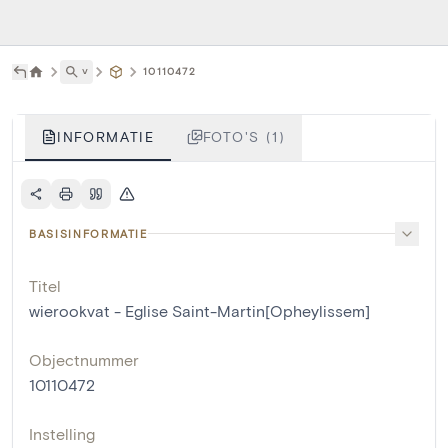
˅
10110472
INFORMATIE
FOTO'S (1)
BASISINFORMATIE
Titel
wierookvat - Eglise Saint-Martin[Opheylissem]
Objectnummer
10110472
Instelling