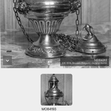
M084193
KIK-IRPA, Brussels (Belgium), cliché M084193
M084193