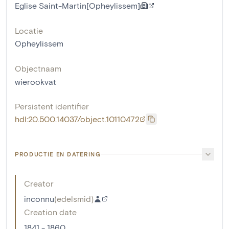
Eglise Saint-Martin[Opheylissem]
Locatie
Opheylissem
Objectnaam
wierookvat
Persistent identifier
hdl:20.500.14037/object.10110472
PRODUCTIE EN DATERING
Creator
inconnu
(
edelsmid
)
Creation date
1841 - 1860