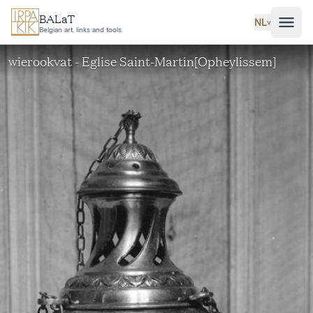
Ga naar hoofdinhoud
BALaT
NL
˅
Belgian art, links and tools
wierookvat - Eglise Saint-Martin[Opheylissem]