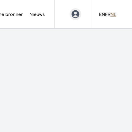
ne bronnen
Nieuws
EN
FR
NL