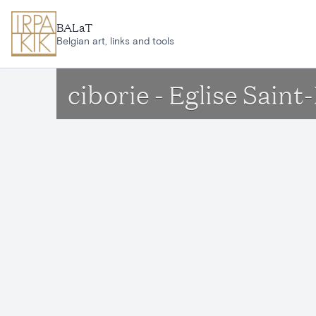
Ga naar hoofdinhoud
BALaT
Belgian art, links and tools
ciborie - Eglise Sain