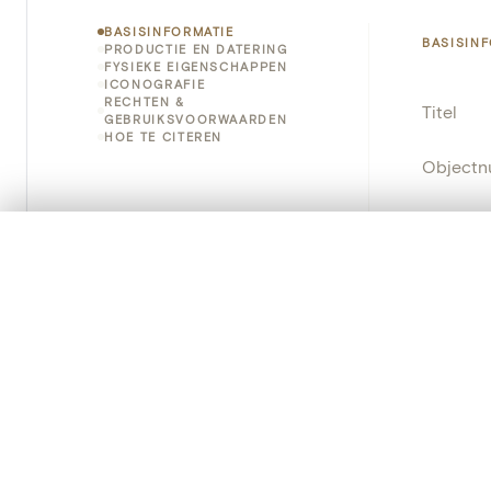
BASISINFORMATIE
BASISIN
PRODUCTIE EN DATERING
FYSIEKE EIGENSCHAPPEN
ICONOGRAFIE
RECHTEN &
Titel
GEBRUIKSVOORWAARDEN
HOE TE CITEREN
Object
Instellin
0/50 foto's
VERGELIJKINGSSET
Locatie
Zet je afbeeldingen naast elkaar, gelaagd of me
Je kunt deze set altijd opnieuw openen via “Mijn set” in 
Object
Je vergelijki
Persisten
Alles wissen