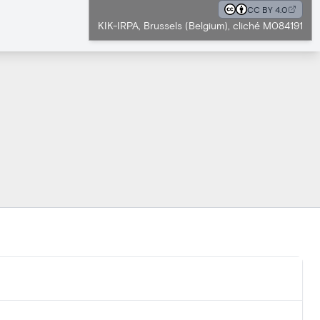
CC BY 4.0
KIK-IRPA, Brussels (Belgium), cliché M084191