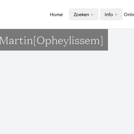
Home
Zoeken
Info
Onli
t-Martin[Opheylissem]