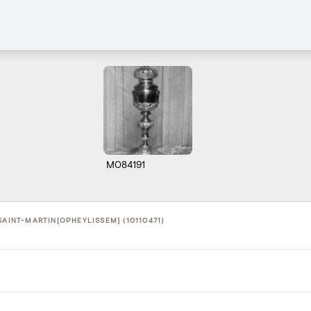
M084191
SAINT-MARTIN[OPHEYLISSEM] (10110471)