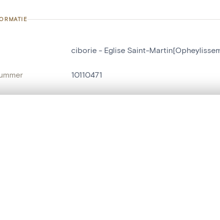
FORMATIE
ciborie - Eglise Saint-Martin[Opheylisse
nummer
10110471
g
Eglise Saint-Martin[Opheylissem]
Opheylissem
t een schuifbalk om ze te vergelijken — met gesynchroniseerd zoomen 
het menu.
naam
ciborie
ngsset is leeg. Voeg foto's toe vanuit zoekresultaten of detailpagina's o
t identifier
hdl:20.500.14037/object.10110471