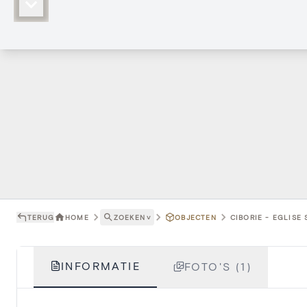
TERUG
HOME
ZOEKEN
˅
OBJECTEN
CIBORIE - EGLISE 
INFORMATIE
FOTO'S (1)