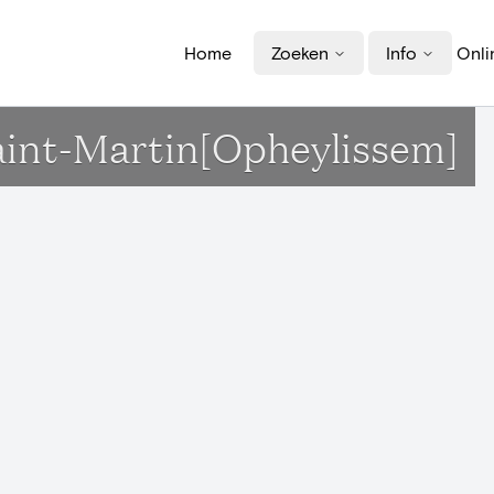
Home
Zoeken
Info
Onli
Saint-Martin[Opheylissem]