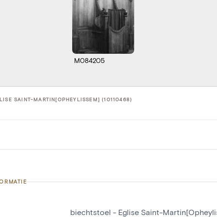
M084205
LISE SAINT-MARTIN[OPHEYLISSEM] (10110468)
FORMATIE
biechtstoel - Eglise Saint-Martin[Opheyl