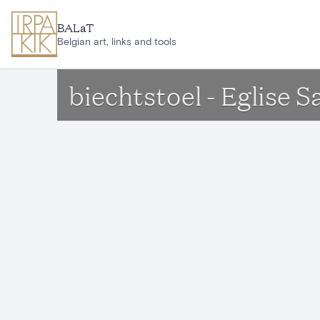
Ga naar hoofdinhoud
BALaT
Belgian art, links and tools
biechtstoel - Eglise 