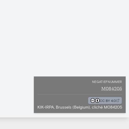
NEGATIEFNUMMER
M084205
CC BY 4.0
KIK-IRPA, Brussels (Belgium), cliché M084205