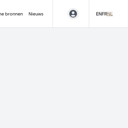
ne bronnen
Nieuws
EN
FR
NL