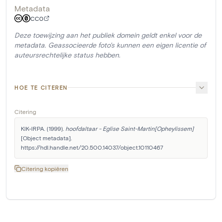
Metadata
CC0
Deze toewijzing aan het publiek domein geldt enkel voor de
metadata. Geassocieerde foto's kunnen een eigen licentie of
auteursrechtelijke status hebben.
HOE TE CITEREN
Citering
KIK-IRPA. (1999). 
hoofdaltaar - Eglise Saint-Martin[Opheylissem]
[Object metadata]. 
https://hdl.handle.net/20.500.14037/object.10110467
Citering kopiëren