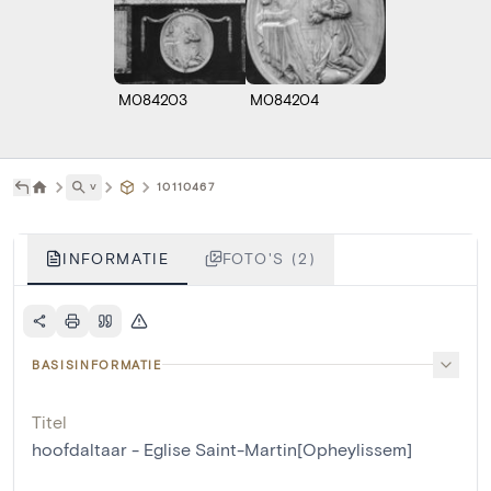
M084203
M084204
˅
10110467
INFORMATIE
FOTO'S (2)
BASISINFORMATIE
Titel
hoofdaltaar - Eglise Saint-Martin[Opheylissem]