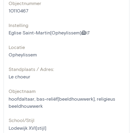
Objectnummer
10110467
Instelling
Eglise Saint-Martin[Opheylissem]
Locatie
Opheylissem
Standplaats / Adres:
Le choeur
Objectnaam
hoofdaltaar
,
bas-reliëf[beeldhouwwerk]
,
religieus
beeldhouwwerk
School/Stijl
Lodewijk XVI[stijl]