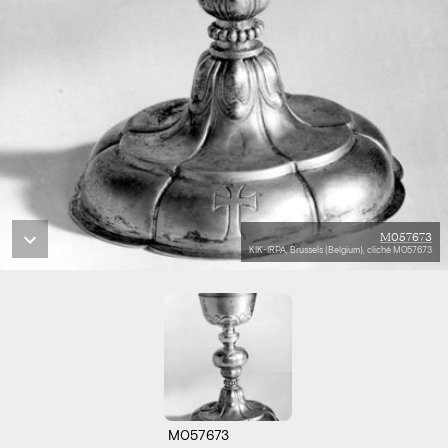
M057673
KIK-IRPA, Brussels (Belgium), cliché M057673
M057673