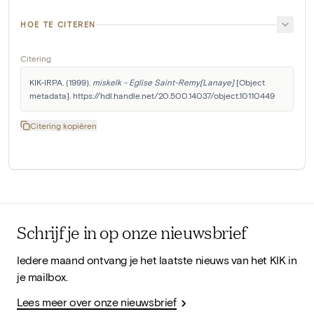
HOE TE CITEREN
Citering
KIK-IRPA. (1999). 
miskelk - Eglise Saint-Remy[Lanaye]
 [Object 
metadata]. https://hdl.handle.net/20.500.14037/object.10110449
Citering kopiëren
Schrijf je in op onze nieuwsbrief
Iedere maand ontvang je het laatste nieuws van het KIK in
je mailbox.
Lees meer over onze nieuwsbrief