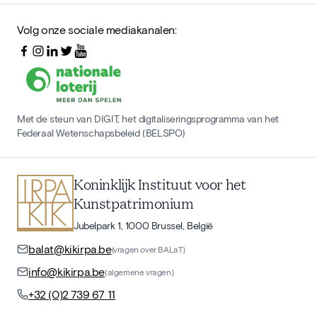
Volg onze sociale mediakanalen:
Met de steun van DIGIT, het digitaliseringsprogramma van het
Federaal Wetenschapsbeleid (BELSPO)
Koninklijk Instituut voor het
Kunstpatrimonium
Jubelpark 1, 1000 Brussel, België
balat@kikirpa.be
(vragen over BALaT)
info@kikirpa.be
(algemene vragen)
+32 (0)2 739 67 11