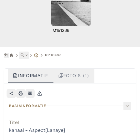
M191288
˅
10110436
INFORMATIE
FOTO'S (1)
BASISINFORMATIE
Titel
kanaal - Aspect[Lanaye]