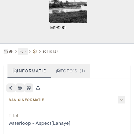
M191281
˅
10110424
INFORMATIE
FOTO'S (1)
BASISINFORMATIE
Titel
waterloop - Aspect[Lanaye]