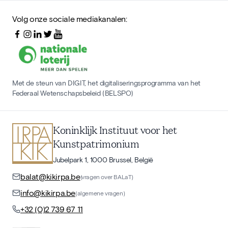
Volg onze sociale mediakanalen:
Met de steun van DIGIT, het digitaliseringsprogramma van het
Federaal Wetenschapsbeleid (BELSPO)
Koninklijk Instituut voor het
Kunstpatrimonium
Jubelpark 1, 1000 Brussel, België
balat@kikirpa.be
(vragen over BALaT)
info@kikirpa.be
(algemene vragen)
+32 (0)2 739 67 11