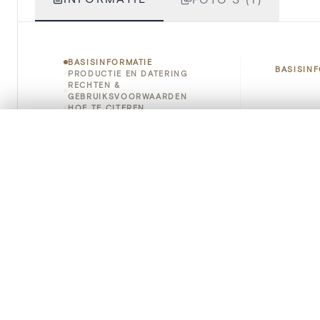
BASISINFORMATIE
BASISIN
PRODUCTIE EN DATERING
RECHTEN &
GEBRUIKSVOORWAARDEN
HOE TE CITEREN
Titel
0/50 foto's
VERGELIJKINGSSET
Object
Zet je afbeeldingen naast elkaar, gelaagd of me
Je kunt deze set altijd opnieuw openen via “Mijn set” in 
Instellin
Je vergelijki
Locatie
Alles wissen
Standpla
Object