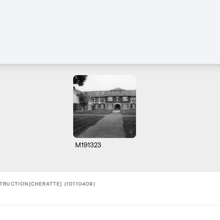
M191323
TRUCTION[CHERATTE] (10110409)