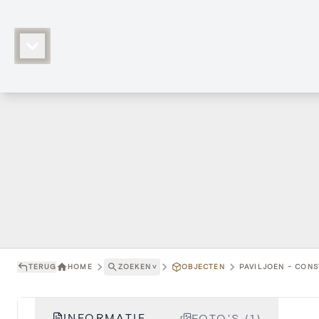
TERUG
HOME
ZOEKEN
˅
OBJECTEN
PAVILJOEN - CONS
INFORMATIE
FOTO'S (1)