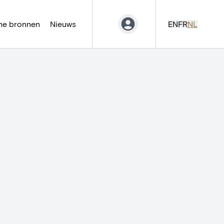
ne bronnen
Nieuws
EN
FR
NL