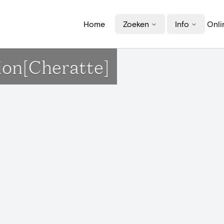
Home
Zoeken
Info
Onli
tion[Cheratte]