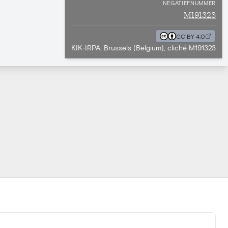
NEGATIEFNUMMER
M191323
CC BY 4.0
KIK-IRPA, Brussels (Belgium), cliché M191323