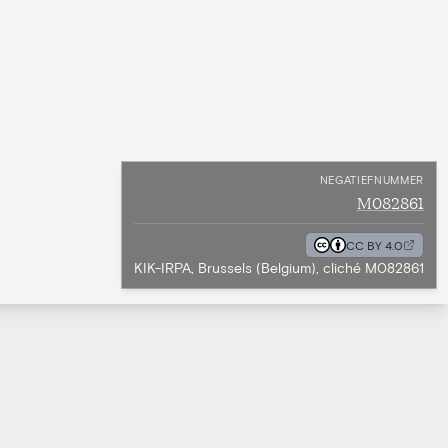
NEGATIEFNUMMER
M082861
CC BY 4.0
KIK-IRPA, Brussels (Belgium), cliché M082861