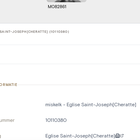
M082861
 SAINT-JOSEPH[CHERATTE] (10110380)
FORMATIE
miskelk - Eglise Saint-Joseph[Cheratte]
nummer
10110380
g
Eglise Saint-Joseph[Cheratte]