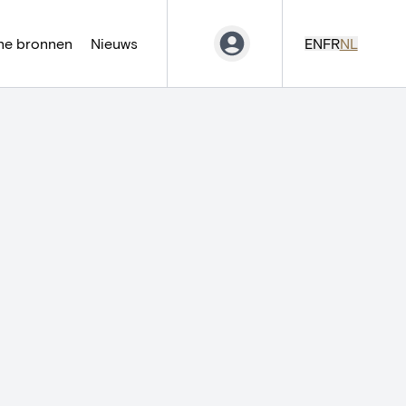
ne bronnen
Nieuws
EN
FR
NL