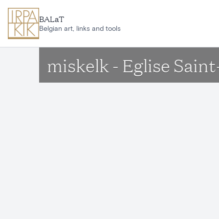
Ga naar hoofdinhoud
BALaT
Belgian art, links and tools
miskelk - Eglise Sain