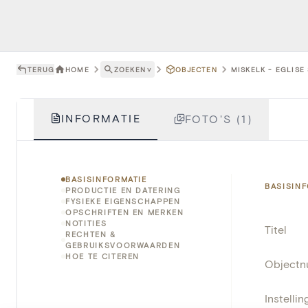
TERUG
HOME
ZOEKEN
˅
OBJECTEN
MISKELK - EGLISE
INFORMATIE
FOTO'S (1)
BASISINFORMATIE
BASISIN
PRODUCTIE EN DATERING
FYSIEKE EIGENSCHAPPEN
OPSCHRIFTEN EN MERKEN
NOTITIES
Titel
RECHTEN &
GEBRUIKSVOORWAARDEN
HOE TE CITEREN
Object
Instellin