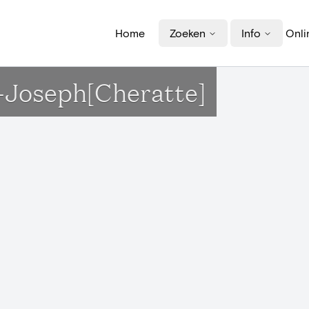
Home
Zoeken
Info
Onli
t-Joseph[Cheratte]