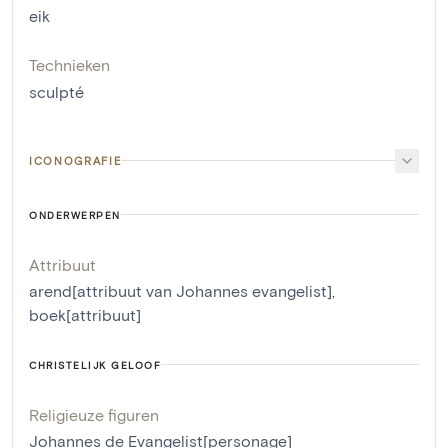
eik
Technieken
sculpté
ICONOGRAFIE
ONDERWERPEN
Attribuut
arend[attribuut van Johannes evangelist]
,
boek[attribuut]
CHRISTELIJK GELOOF
Religieuze figuren
Johannes de Evangelist[personage]