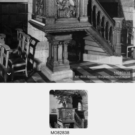
M082838
KIK-IRPA, Brussels (Belgium), cliché M082838
M082838