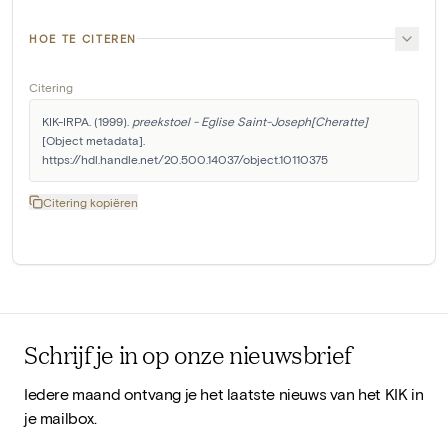
HOE TE CITEREN
Citering
KIK-IRPA. (1999). 
preekstoel - Eglise Saint-Joseph[Cheratte]
[Object metadata]. 
https://hdl.handle.net/20.500.14037/object.10110375
Citering kopiëren
Schrijf je in op onze nieuwsbrief
Iedere maand ontvang je het laatste nieuws van het KIK in
je mailbox.