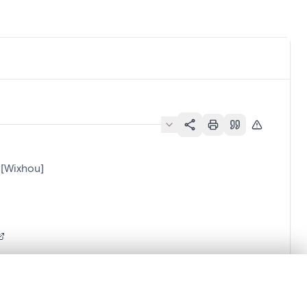
s[Wixhou]
en verschuiven.