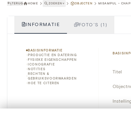
TERUG
HOME
ZOEKEN
˅
OBJECTEN
MISAMPUL - CHAPE
INFORMATIE
FOTO'S (1)
BASISINFORMATIE
BASISIN
PRODUCTIE EN DATERING
FYSIEKE EIGENSCHAPPEN
ICONOGRAFIE
NOTITIES
Titel
RECHTEN &
GEBRUIKSVOORWAARDEN
HOE TE CITEREN
Object
Instellin
Locatie
0/50 foto's
VERGELIJKINGSSET
Zet je afbeeldingen naast elkaar, gelaagd of me
Object