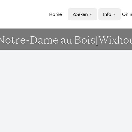
Home
Zoeken
Info
Onli
 Notre-Dame au Bois[Wixho