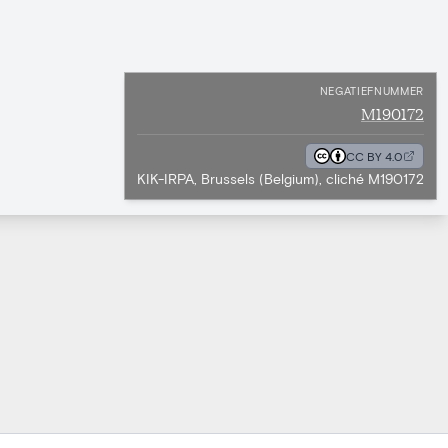
NEGATIEFNUMMER
M190172
CC BY 4.0
KIK-IRPA, Brussels (Belgium), cliché M190172