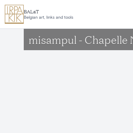
Ga naar hoofdinhoud
BALaT
Belgian art, links and tools
misampul - Chapelle