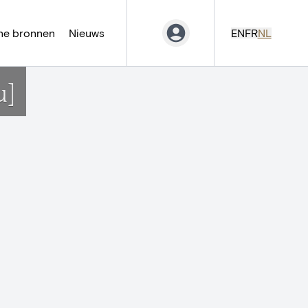
ne bronnen
Nieuws
EN
FR
NL
u]