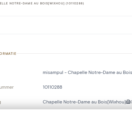
LLE NOTRE-DAME AU BOIS[WIXHOU] (10110288)
FORMATIE
misampul - Chapelle Notre-Dame au Boi
nummer
10110288
g
Chapelle Notre-Dame au Bois[Wixhou]
Argenteau
t een schuifbalk om ze te vergelijken — met gesynchroniseerd zoomen 
naam
misampul