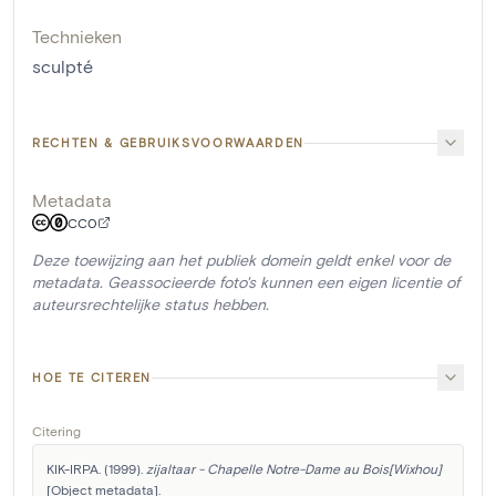
Technieken
sculpté
RECHTEN & GEBRUIKSVOORWAARDEN
Metadata
CC0
Deze toewijzing aan het publiek domein geldt enkel voor de
metadata. Geassocieerde foto's kunnen een eigen licentie of
auteursrechtelijke status hebben.
HOE TE CITEREN
Citering
KIK-IRPA. (1999). 
zijaltaar - Chapelle Notre-Dame au Bois[Wixhou]
[Object metadata]. 