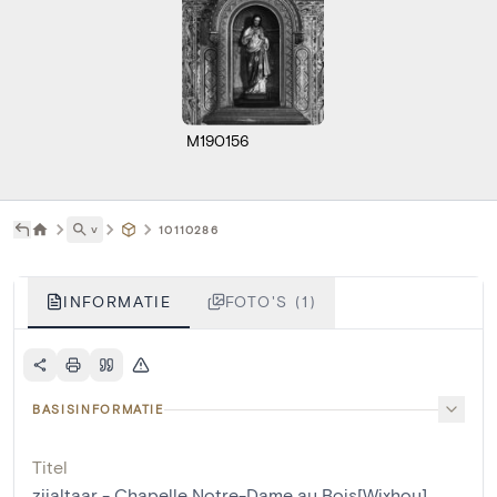
M190156
˅
10110286
INFORMATIE
FOTO'S (1)
BASISINFORMATIE
Titel
zijaltaar - Chapelle Notre-Dame au Bois[Wixhou]