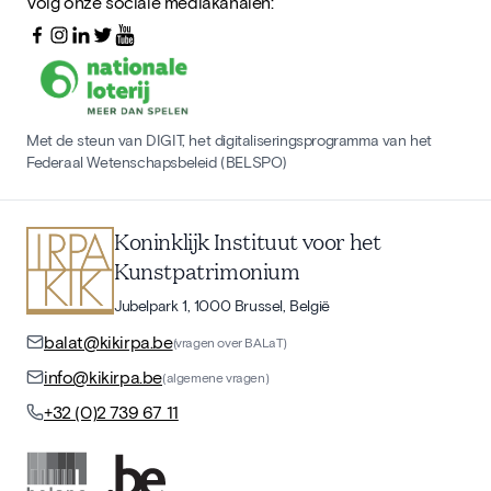
Volg onze sociale mediakanalen:
Met de steun van DIGIT, het digitaliseringsprogramma van het
Federaal Wetenschapsbeleid (BELSPO)
Koninklijk Instituut voor het
Kunstpatrimonium
Jubelpark 1, 1000 Brussel, België
balat@kikirpa.be
(vragen over BALaT)
info@kikirpa.be
(algemene vragen)
+32 (0)2 739 67 11