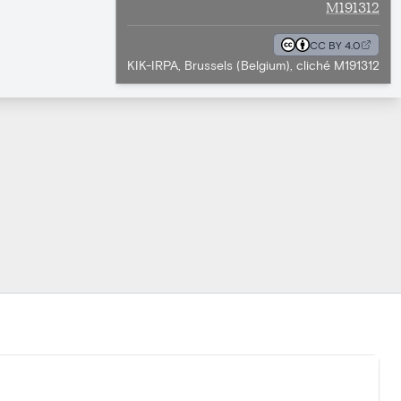
M191312
CC BY 4.0
KIK-IRPA, Brussels (Belgium), cliché M191312