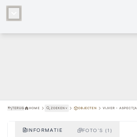
TERUG
HOME
ZOEKEN
˅
OBJECTEN
VIJVER - ASPECT[
INFORMATIE
FOTO'S (1)