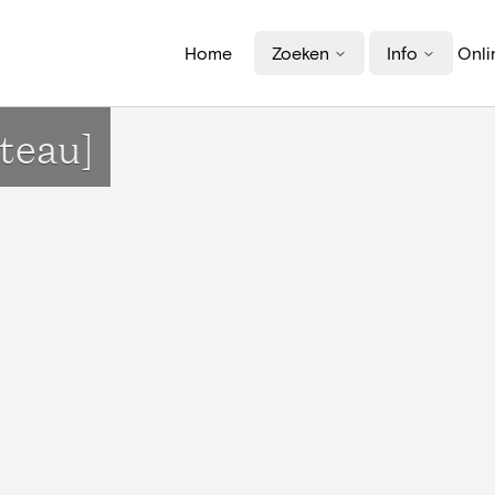
Home
Zoeken
Info
Onli
nteau]