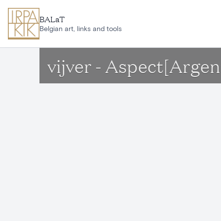
Ga naar hoofdinhoud
BALaT
Belgian art, links and tools
vijver - Aspect[Arge