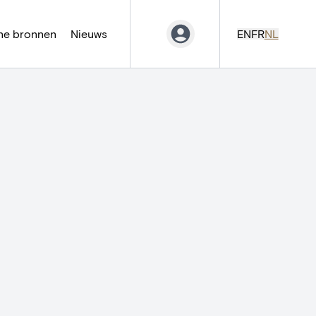
ne bronnen
Nieuws
EN
FR
NL