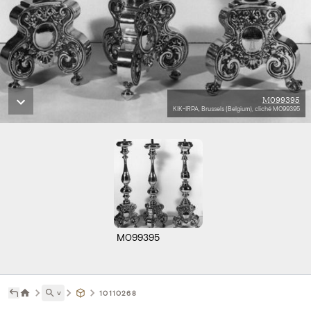
M099395
KIK-IRPA, Brussels (Belgium), cliché M099395
M099395
˅
10110268