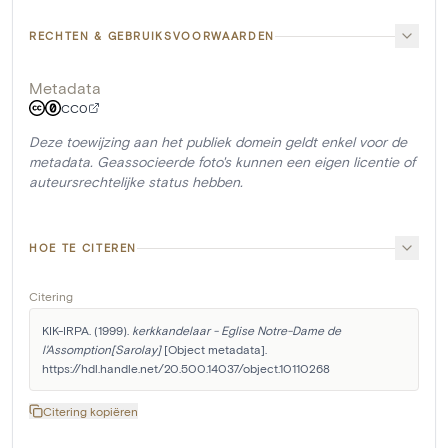
RECHTEN & GEBRUIKSVOORWAARDEN
Metadata
CC0
Deze toewijzing aan het publiek domein geldt enkel voor de
metadata. Geassocieerde foto's kunnen een eigen licentie of
auteursrechtelijke status hebben.
HOE TE CITEREN
Citering
KIK-IRPA. (1999). 
kerkkandelaar - Eglise Notre-Dame de 
l'Assomption[Sarolay]
 [Object metadata]. 
https://hdl.handle.net/20.500.14037/object.10110268
Citering kopiëren