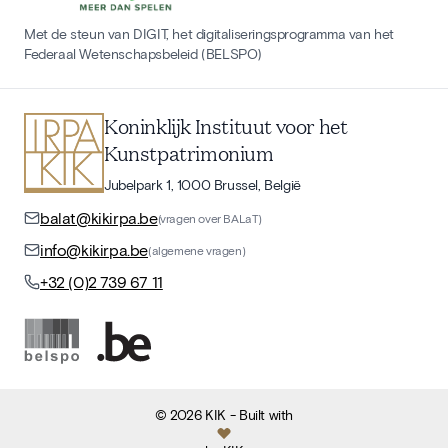
Met de steun van DIGIT, het digitaliseringsprogramma van het
Federaal Wetenschapsbeleid (BELSPO)
Koninklijk Instituut voor het
Kunstpatrimonium
Jubelpark 1, 1000 Brussel, België
balat@kikirpa.be
(vragen over BALaT)
info@kikirpa.be
(algemene vragen)
+32 (0)2 739 67 11
©
2026
KIK
- Built with