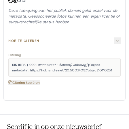
CC0
Deze toewijzing aan het publiek domein geldt enkel voor de
metadata. Geassocieerde foto's kunnen een eigen licentie of
auteursrechtelijke status hebben.
HOE TE CITEREN
Citering
KIK-IRPA. (1999). 
woonstraat - Aspect[Limbourg]
 [Object 
metadata]. https://hdl.handle.net/20.500.14037/object.10110251
Citering kopiëren
Schrijf je in op onze nieuwsbrief