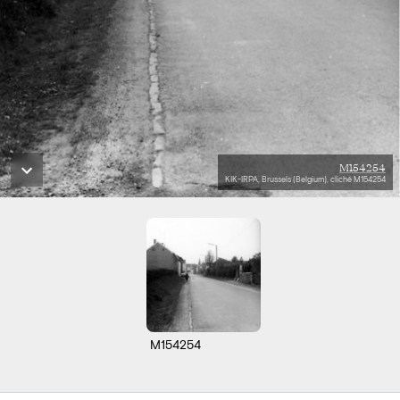
M154254
KIK-IRPA, Brussels (Belgium), cliché M154254
M154254