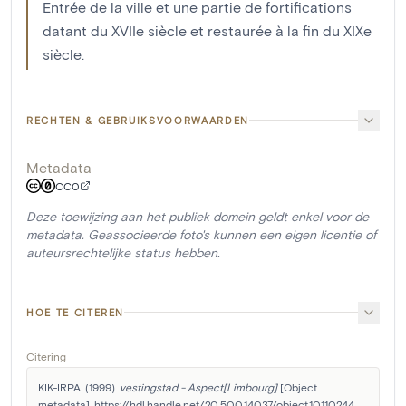
Entrée de la ville et une partie de fortifications
datant du XVIIe siècle et restaurée à la fin du XIXe
siècle.
RECHTEN & GEBRUIKSVOORWAARDEN
Metadata
CC0
Deze toewijzing aan het publiek domein geldt enkel voor de
metadata. Geassocieerde foto's kunnen een eigen licentie of
auteursrechtelijke status hebben.
HOE TE CITEREN
Citering
KIK-IRPA. (1999). 
vestingstad - Aspect[Limbourg]
 [Object 
metadata]. https://hdl.handle.net/20.500.14037/object.10110244