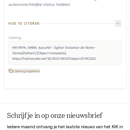
auteursrechtelijke status hebben.
HOE TE CITEREN
Citering
KIK-IRPA. (1999). 
kazuifel - Eglise Visitation de Notre-
Dame[Dolhain]
 [Object metadata]. 
https://hdl.handle.net/20.500.14037/object.10110220
Citering kopiëren
Schrijf je in op onze nieuwsbrief
Iedere maand ontvang je het laatste nieuws van het KIK in