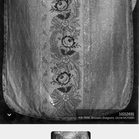
M013691
KIK-IRPA, Brussels (Belgium), cliché M013691