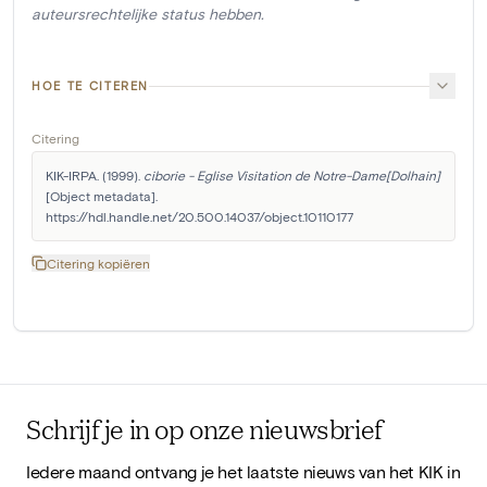
auteursrechtelijke status hebben.
HOE TE CITEREN
Citering
KIK-IRPA. (1999). 
ciborie - Eglise Visitation de Notre-Dame[Dolhain]
[Object metadata]. 
https://hdl.handle.net/20.500.14037/object.10110177
Citering kopiëren
Schrijf je in op onze nieuwsbrief
Iedere maand ontvang je het laatste nieuws van het KIK in