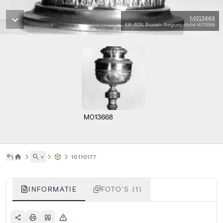
M013668
KIK-IRPA, Brussels (Belgium), cliché M013668
M013668
˅
10110177
INFORMATIE
FOTO'S (1)