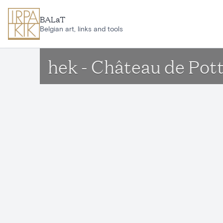
Ga naar hoofdinhoud
BALaT
Belgian art, links and tools
hek - Château de Pot