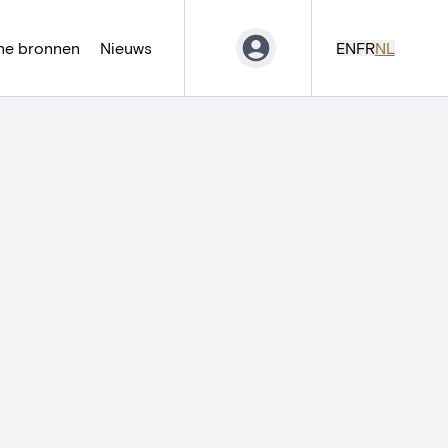
ne bronnen
Nieuws
EN
FR
NL