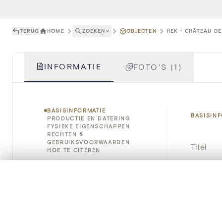
TERUG
HOME
ZOEKEN
˅
OBJECTEN
HEK - CHÂTEAU DE 
INFORMATIE
FOTO'S (1)
BASISINFORMATIE
BASISIN
PRODUCTIE EN DATERING
FYSIEKE EIGENSCHAPPEN
RECHTEN &
GEBRUIKSVOORWAARDEN
Titel
HOE TE CITEREN
Object
0/50 foto's
VERGELIJKINGSSET
Zet je afbeeldingen naast elkaar, gelaagd of me
Instellin
Je kunt deze set altijd opnieuw openen via “Mijn set” in 
Locatie