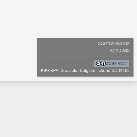
NEGATIEFNUMMER
B034263
CC BY 4.0
KIK-IRPA, Brussels (Belgium), cliché B034263