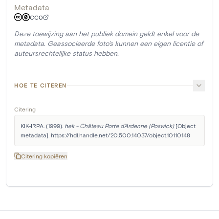
Metadata
CC0
Deze toewijzing aan het publiek domein geldt enkel voor de
metadata. Geassocieerde foto's kunnen een eigen licentie of
auteursrechtelijke status hebben.
HOE TE CITEREN
Citering
KIK-IRPA. (1999). 
hek - Château Porte d'Ardenne (Poswick)
 [Object 
metadata]. https://hdl.handle.net/20.500.14037/object.10110148
Citering kopiëren