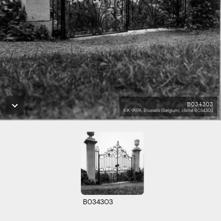
B034303
KIK-IRPA, Brussels (Belgium), cliché B034303
B034303