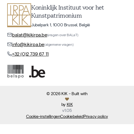
Koninklijk Instituut voor het
Kunstpatrimonium
Jubelpark 1, 1000 Brussel, België
balat@kikirpa.be
(vragen over BALaT)
info@kikirpa.be
(algemene vragen)
+32 (0)2 739 67 11
©
2026
KIK
- Built with
by
KIK
v
1.05
Cookie-instellingen
Cookiebeleid
Privacy policy