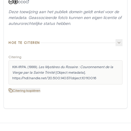
CC0
Deze toewijzing aan het publiek domein geldt enkel voor de
metadata. Geassocieerde foto's kunnen een eigen licentie of
auteursrechtelijke status hebben.
HOE TE CITEREN
Citering
KIK-IRPA. (1999). 
Les Mystères du Rosaire : Couronnement de la 
Vierge par la Sainte Trinité
 [Object metadata]. 
https://hdl.handle.net/20.500.14037/object.10110016
Citering kopiëren