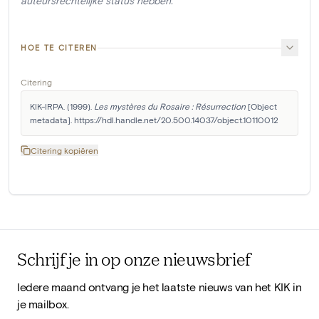
auteursrechtelijke status hebben.
HOE TE CITEREN
Citering
KIK-IRPA. (1999). 
Les mystères du Rosaire : Résurrection
 [Object 
metadata]. https://hdl.handle.net/20.500.14037/object.10110012
Citering kopiëren
Schrijf je in op onze nieuwsbrief
Iedere maand ontvang je het laatste nieuws van het KIK in
je mailbox.