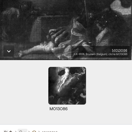
M013086
KIK-IRPA, Brussels (Belgium), cliché M013086
M013086