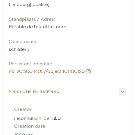
Limbourg[localité]
Standplaats / Adres:
Retable de l'autel lat. nord
Objectnaam
schilderij
Persistent identifier
hdl:20.500.14037/object.10110012
PRODUCTIE EN DATERING
Creator
inconnu
(
schilder
)
Creation date
1680 (ca)