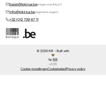
balat@kikirpa.be
(vragen over BALaT)
info@kikirpa.be
(algemene vragen)
+32 (0)2 739 67 11
©
2026
KIK
- Built with
by
KIK
v
1.05
Cookie-instellingen
Cookiebeleid
Privacy policy