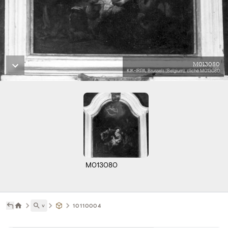
M013080
KIK-IRPA, Brussels (Belgium), cliché M013080
M013080
˅
10110004