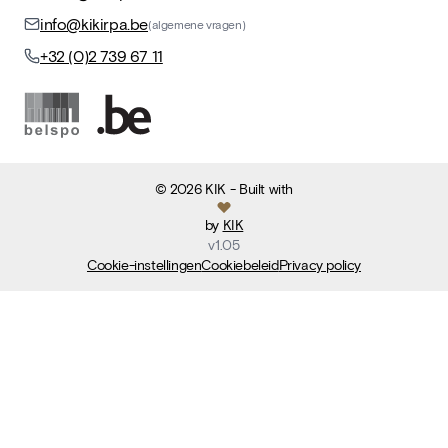
info@kikirpa.be
(algemene vragen)
+32 (0)2 739 67 11
©
2026
KIK
- Built with
by
KIK
v
1.05
Cookie-instellingen
Cookiebeleid
Privacy policy