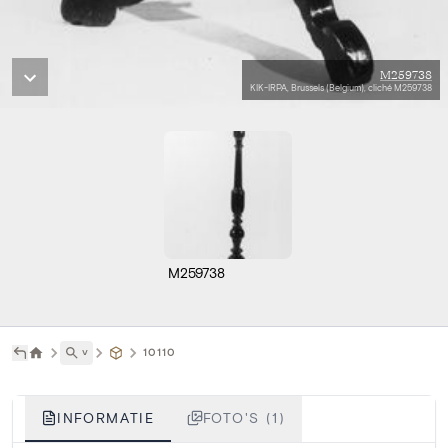
M259738
KIK-IRPA, Brussels (Belgium), cliché M259738
M259738
˅
10110
INFORMATIE
FOTO'S (1)