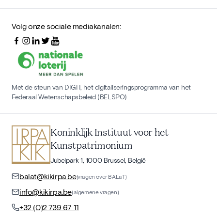
Volg onze sociale mediakanalen:
Met de steun van DIGIT, het digitaliseringsprogramma van het
Federaal Wetenschapsbeleid (BELSPO)
Koninklijk Instituut voor het
Kunstpatrimonium
Jubelpark 1, 1000 Brussel, België
balat@kikirpa.be
(vragen over BALaT)
info@kikirpa.be
(algemene vragen)
+32 (0)2 739 67 11