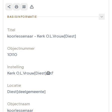
BASISINFORMATIE
Titel
koorlessenaar - Kerk O.L.Vrouw[Diest]
Objectnummer
10110
Instelling
Kerk O.L.Vrouw[Diest]
Locatie
Diest[deelgemeente]
Objectnaam
koorlessenaar