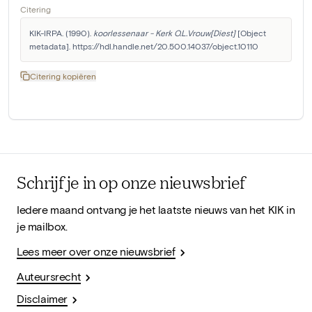
Citering
KIK-IRPA. (1990). 
koorlessenaar - Kerk O.L.Vrouw[Diest]
 [Object 
metadata]. https://hdl.handle.net/20.500.14037/object.10110
Citering kopiëren
Schrijf je in op onze nieuwsbrief
Iedere maand ontvang je het laatste nieuws van het KIK in
je mailbox.
Lees meer over onze nieuwsbrief
Auteursrecht
Disclaimer