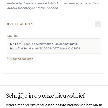
metadata. Geassocieerde foto's kunnen een eigen licentie of
auteursrechtelijke status hebben.
HOE TE CITEREN
Citering
KIK-IRPA. (1999). 
La Résurrection
 [Object metadata]. 
https://hdl.handle.net/20.500.14037/object.10109978
Citering kopiëren
Schrijf je in op onze nieuwsbrief
Iedere maand ontvang je het laatste nieuws van het KIK in