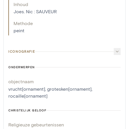
Inhoud
Joes. Nic : SAUVEUR
Methode
peint
ICONOGRAFIE
ONDERWERPEN
objectnaam
vrucht[ornament]
,
grotesken[ornament]
,
rocaille[ornament]
CHRISTELIJK GELOOF
Religieuze gebeurtenissen