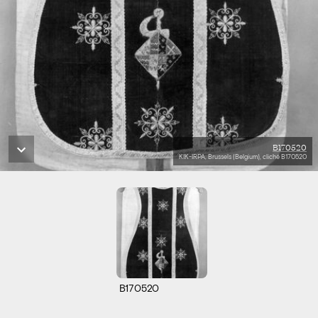
B170520
KIK-IRPA, Brussels (Belgium), cliché B170520
B170520