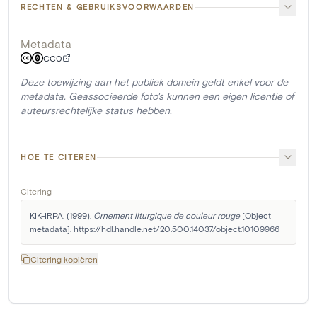
RECHTEN & GEBRUIKSVOORWAARDEN
Metadata
CC0
Deze toewijzing aan het publiek domein geldt enkel voor de
metadata. Geassocieerde foto's kunnen een eigen licentie of
auteursrechtelijke status hebben.
HOE TE CITEREN
Citering
KIK-IRPA. (1999). 
Ornement liturgique de couleur rouge
 [Object 
metadata]. https://hdl.handle.net/20.500.14037/object.10109966
Citering kopiëren