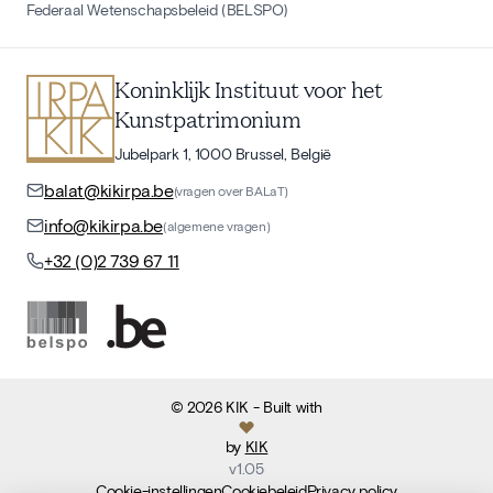
Federaal Wetenschapsbeleid (BELSPO)
Koninklijk Instituut voor het
Kunstpatrimonium
Jubelpark 1, 1000 Brussel, België
balat@kikirpa.be
(vragen over BALaT)
info@kikirpa.be
(algemene vragen)
+32 (0)2 739 67 11
©
2026
KIK
- Built with
by
KIK
v
1.05
Cookie-instellingen
Cookiebeleid
Privacy policy