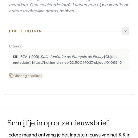
metadata. Geassocieerde foto's kunnen een eigen licentie of
auteursrechtelijke status hebben.
HOE TE CITEREN
Citering
KIK-IRPA. (1999). 
Dalle funéraire de François de Floury
 [Object 
metadata]. https://hdl.handle.net/20.500.14037/object.10109946
Citering kopiëren
Schrijf je in op onze nieuwsbrief
Iedere maand ontvang je het laatste nieuws van het KIK in