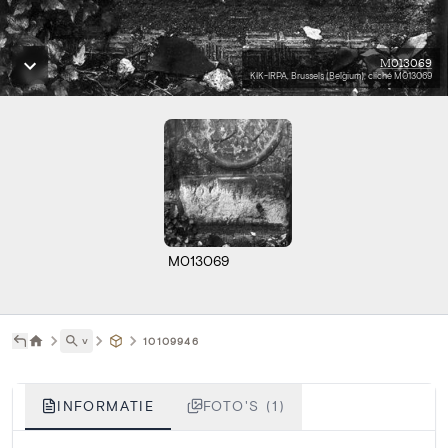
M013069
KIK-IRPA, Brussels (Belgium), cliché M013069
M013069
˅
10109946
INFORMATIE
FOTO'S (1)