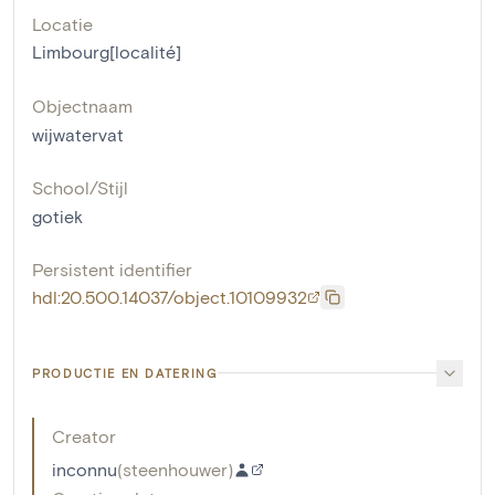
Locatie
Limbourg[localité]
Objectnaam
wijwatervat
School/Stijl
gotiek
Persistent identifier
hdl:20.500.14037/object.10109932
PRODUCTIE EN DATERING
Creator
inconnu
(
steenhouwer
)