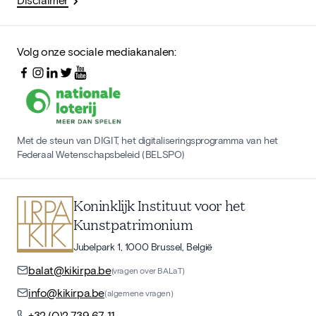
Volg onze sociale mediakanalen:
Met de steun van DIGIT, het digitaliseringsprogramma van het
Federaal Wetenschapsbeleid (BELSPO)
Koninklijk Instituut voor het
Kunstpatrimonium
Jubelpark 1, 1000 Brussel, België
balat@kikirpa.be
(vragen over BALaT)
info@kikirpa.be
(algemene vragen)
+32 (0)2 739 67 11