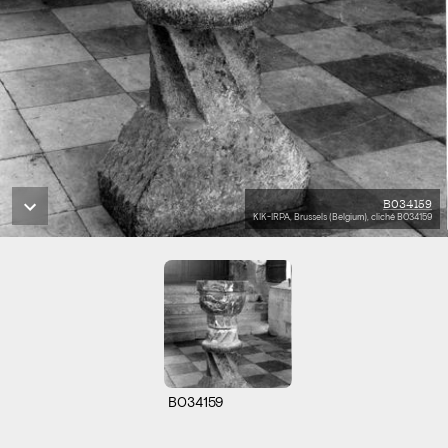
B034159
KIK-IRPA, Brussels (Belgium), cliché B034159
B034159