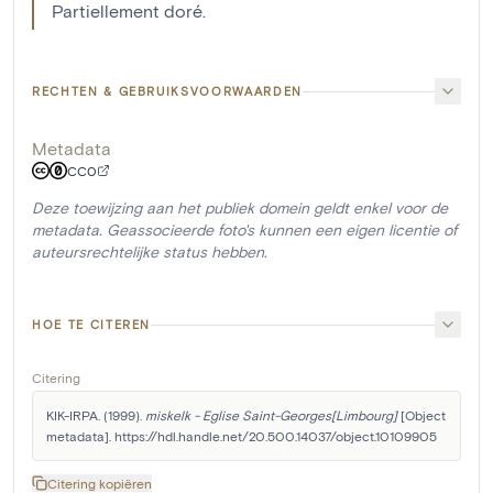
Partiellement doré.
RECHTEN & GEBRUIKSVOORWAARDEN
Metadata
CC0
Deze toewijzing aan het publiek domein geldt enkel voor de
metadata. Geassocieerde foto's kunnen een eigen licentie of
auteursrechtelijke status hebben.
HOE TE CITEREN
Citering
KIK-IRPA. (1999). 
miskelk - Eglise Saint-Georges[Limbourg]
 [Object 
metadata]. https://hdl.handle.net/20.500.14037/object.10109905
Citering kopiëren