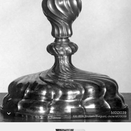
M013039
KIK-IRPA, Brussels (Belgium), cliché M013039