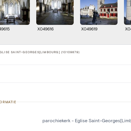
49615
X049616
X049619
X0
GLISE SAINT-GEORGES[LIMBOURG] (10109879)
FORMATIE
parochiekerk - Eglise Saint-Georges[Lim