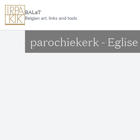
Ga naar hoofdinhoud
BALaT
Belgian art, links and tools
parochiekerk - Eglis