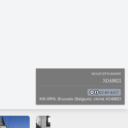
NEGATIEFNUMMER
X049621
CC BY 4.0
KIK-IRPA, Brussels (Belgium), cliché X049621