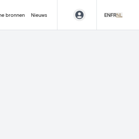
ne bronnen
Nieuws
EN
FR
NL