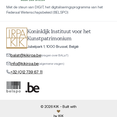
Met de steun van DIGIT, het digitaliseringsprogramma van het
Federaal Wetenschapsbeleid (BELSPO)
Koninklijk Instituut voor het
Kunstpatrimonium
Jubelpark 1, 1000 Brussel, België
balat@kikirpa.be
(vragen over BALaT)
info@kikirpa.be
(algemene vragen)
+32 (0)2 739 67 11
©
2026
KIK
- Built with
by
KIK