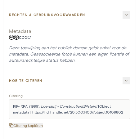
RECHTEN & GEBRUIKSVOORWAARDEN
Metadata
CC0
Deze toewijzing aan het publiek domein geldt enkel voor de
metadata. Geassocieerde foto's kunnen een eigen licentie of
auteursrechtelijke status hebben.
HOE TE CITEREN
Citering
KIK-IRPA. (1999). 
boerderij - Construction[Bilstain]
 [Object 
metadata]. https://hdl.handle.net/20.500.14037/object.10109802
Citering kopiëren